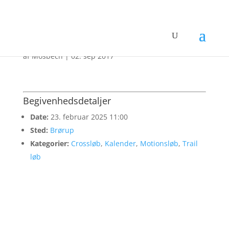
• DGI Crossløb – Brørup
af
Mosbech
|
02. sep 2017
Begivenhedsdetaljer
Date:
23. februar 2025 11:00
Sted:
Brørup
Kategorier:
Crossløb
,
Kalender
,
Motionsløb
,
Trail
løb