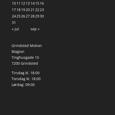
10
11
12
13
14
15
16
17
18
19
20
21
22
23
24
25
26
27
28
29
30
31
« jul
sep »
Grindsted Motion
Magion
Tinghusgade 15
7200 Grindsted
Tirsdag kl. 18:00
Torsdag kl. 18:00
Lørdag: 09:00