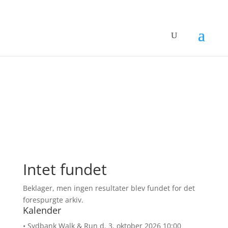
Events at
Brørup
Intet fundet
Beklager, men ingen resultater blev fundet for det
forespurgte arkiv.
Kalender
• Sydbank Walk & Run
d. 3. oktober 2026 10:00