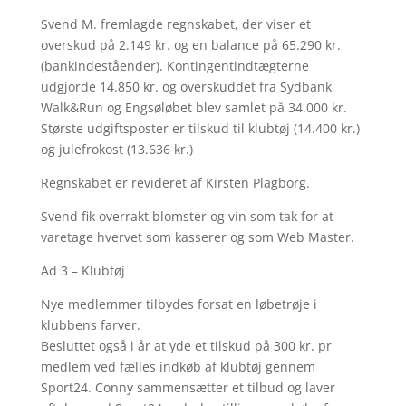
Svend M. fremlagde regnskabet, der viser et
overskud på 2.149 kr. og en balance på 65.290 kr.
(bankindeståender). Kontingentindtægterne
udgjorde 14.850 kr. og overskuddet fra Sydbank
Walk&Run og Engsøløbet blev samlet på 34.000 kr.
Største udgiftsposter er tilskud til klubtøj (14.400 kr.)
og julefrokost (13.636 kr.)
Regnskabet er revideret af Kirsten Plagborg.
Svend fik overrakt blomster og vin som tak for at
varetage hvervet som kasserer og som Web Master.
Ad 3 – Klubtøj
Nye medlemmer tilbydes forsat en løbetrøje i
klubbens farver.
Besluttet også i år at yde et tilskud på 300 kr. pr
medlem ved fælles indkøb af klubtøj gennem
Sport24. Conny sammensætter et tilbud og laver