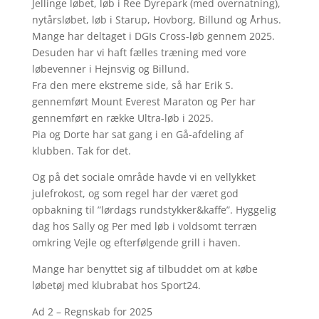
Jellinge løbet, løb i Ree Dyrepark (med overnatning),
nytårsløbet, løb i Starup, Hovborg, Billund og Århus.
Mange har deltaget i DGIs Cross-løb gennem 2025.
Desuden har vi haft fælles træning med vore
løbevenner i Hejnsvig og Billund.
Fra den mere ekstreme side, så har Erik S.
gennemført Mount Everest Maraton og Per har
gennemført en række Ultra-løb i 2025.
Pia og Dorte har sat gang i en Gå-afdeling af
klubben. Tak for det.
Og på det sociale område havde vi en vellykket
julefrokost, og som regel har der været god
opbakning til ”lørdags rundstykker&kaffe”. Hyggelig
dag hos Sally og Per med løb i voldsomt terræn
omkring Vejle og efterfølgende grill i haven.
Mange har benyttet sig af tilbuddet om at købe
løbetøj med klubrabat hos Sport24.
Ad 2 – Regnskab for 2025