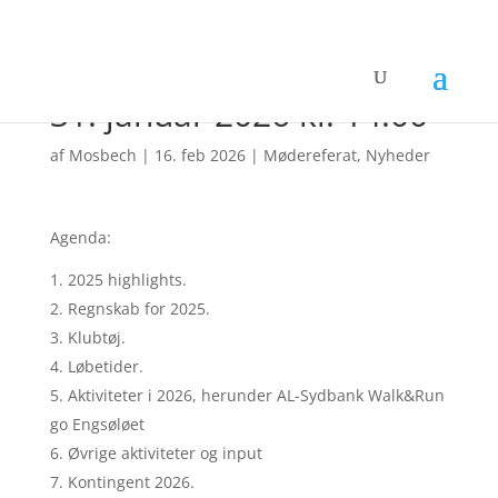
Referat Årsmøde 2026 –
31. januar 2026 kl. 14:00
af
Mosbech
|
16. feb 2026
|
Mødereferat
,
Nyheder
Agenda:
2025 highlights.
Regnskab for 2025.
Klubtøj.
Løbetider.
Aktiviteter i 2026, herunder AL-Sydbank Walk&Run
go Engsøløet
Øvrige aktiviteter og input
Kontingent 2026.