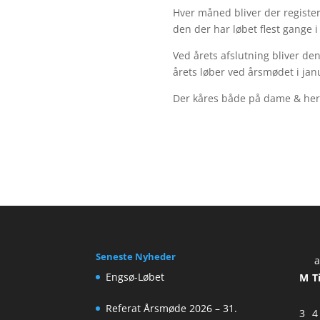
Hver måned bliver der registe
den der har løbet flest gange 
Ved årets afslutning bliver d
årets løber ved årsmødet i jan
Der kåres både på dame & her
Seneste Nyheder
a
Engsø-Løbet
M
T
Referat Årsmøde 2026 – 31.
3
4