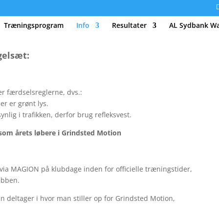
Træningsprogram
Info
Resultater
AL Sydbank Wa
gelsæt:
er færdselsreglerne, dvs.:
der er grønt lys.
ynlig i trafikken, derfor brug refleksvest.
t som årets løbere i Grindsted Motion
:
via MAGION på klubdage inden for officielle træningstider,
ubben.
 deltager i hvor man stiller op for Grindsted Motion,