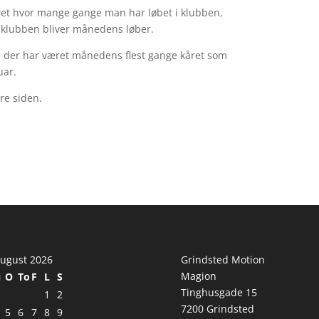
ret hvor mange gange man har løbet i klubben,
i klubben bliver månedens løber.
en der har været månedens flest gange kåret som
uar.
re siden.
ugust 2026
Grindsted Motion
Magion
i
O
To
F
L
S
Tinghusgade 15
1
2
7200 Grindsted
5
6
7
8
9