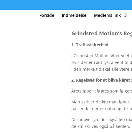
Forside
Indmeldelse
Medlems link
Grindsted Motion’s Re
1. Trafiksikkerhed
I Grindsted Motion løber vi eft
Hvis der er rødt lys, afvent til 
I den mørke tid skal alle være s
2. Regelsæt for at blive kåre
Årets løber afgøres som følger
Man skriver de km man løber, 
på seddel der er ophængt i kl
Derudover gælder også løb man
de km skrives også på sedlen.