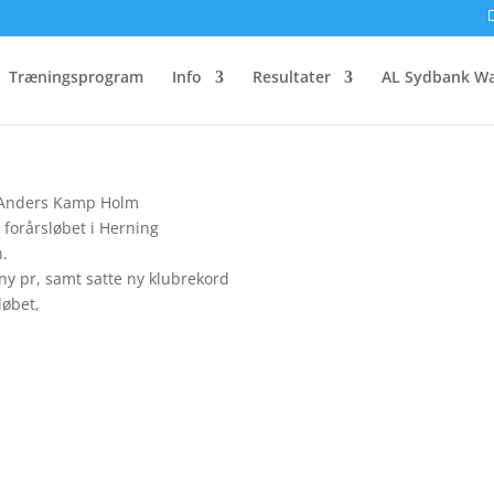
vmarathon
Træningsprogram
Info
Resultater
AL Sydbank Wa
 Anders Kamp Holm
 forårsløbet i Herning
n.
 ny pr, samt satte ny klubrekord
løbet,