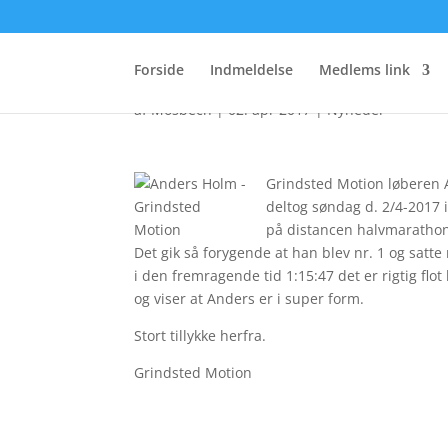
Ny klubrekord på Hal
Forside
Indmeldelse
Medlems link
af
Mosbech
|
02. apr 2017
|
Nyheder
Grindsted Motion løberen
deltog søndag d. 2/4-2017 i
på distancen halvmaratho
Det gik så forygende
at han blev nr. 1 og satte
i den fremragende tid 1:15:47 det er rigtig flot 
og viser at Anders er i super form.
Stort tillykke herfra.
Grindsted Motion