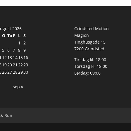
ugust 2026
Grindsted Motion
Magion
i
O
To
F
L
S
Tinghusgade 15
1
2
7200 Grindsted
5
6
7
8
9
1
12
13
14
15
16
Tirsdag kl. 18:00
8
19
20
21
22
23
Torsdag kl. 18:00
5
26
27
28
29
30
Lørdag: 09:00
sep »
 & Run