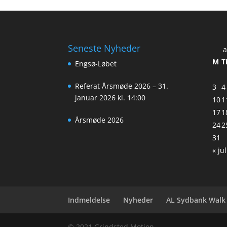
Seneste Nyheder
a
M
T
Engsø-Løbet
Referat Årsmøde 2026 – 31.
3
4
januar 2026 kl. 14:00
10
1
17
1
Årsmøde 2026
24
2
31
« jul
Indmeldelse
Nyheder
AL Sydbank Walk
© 2021 Grindsted Motion