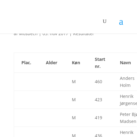
Sydbank Løbet 2017
af
Mosbech
|
05. nov 2017
|
Resultater
Start
Plac.
Alder
Køn
Navn
nr.
Anders
M
460
Holm
Henrik
M
423
Jørgens
Peter Bj
M
419
Madsen
Henrik
M
436