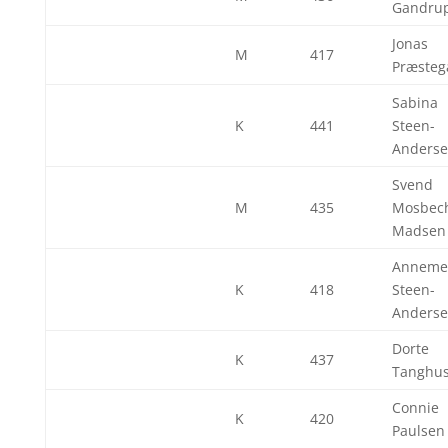
Gandru
Jonas
M
417
Præsteg
Sabina
K
441
Steen-
Anders
Svend
M
435
Mosbec
Madsen
Anneme
K
418
Steen-
Anders
Dorte
K
437
Tanghu
Connie
K
420
Paulsen