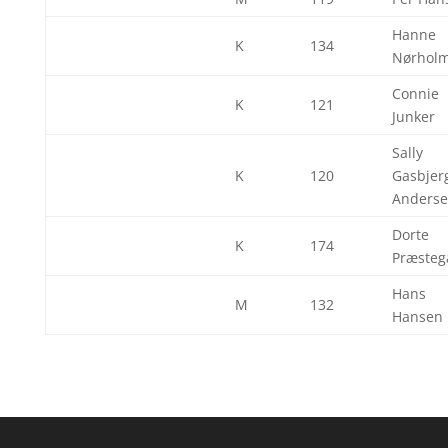
Hanne
K
134
Nørhol
Connie
K
121
Junker
Sally
K
120
Gasbjer
Anders
Dorte
K
174
Præsteg
Hans
M
132
Hansen