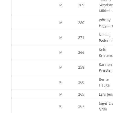
M
269
Skrydst
Mikkels
Johnny
M
280
Højgaar
Nicolaj
M
271
Pederse
Keld
M
266
Kristen
Karsten
M
258
Præsteg
Bente
K
260
Hauge
M
265
Lars Jen
Inger Li
K
267
Grøn