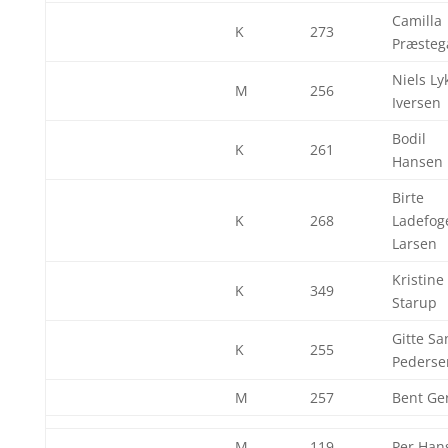
Camilla
K
273
Præsteg
Niels Ly
M
256
Iversen
Bodil
K
261
Hansen
Birte
K
268
Ladefog
Larsen
Kristine
K
349
Starup
Gitte Sa
K
255
Pederse
M
257
Bent Ge
M
119
Per Han