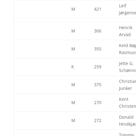
Leif
M
421
Jørgens
Henrik
M
306
Arvad
Keld Bø
M
355
Rasmus
Jette G.
K
259
Schønni
Christia
M
375
Junker
Kent
M
270
Christe
Donald
M
272
Hindkjæ
Tommy