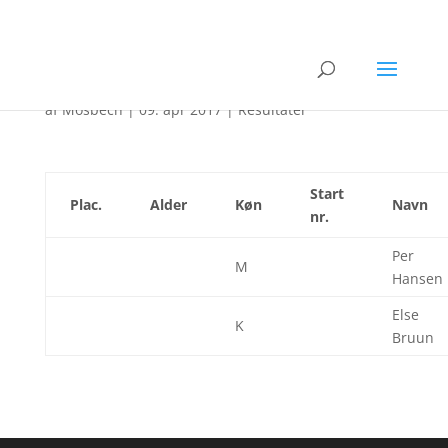
Skjern Bank løbet 2017
af
Mosbech
|
09. apr 2017
|
Resultater
Start
Plac.
Alder
Køn
Navn
nr.
Per
M
Hansen
Else
K
Bruun