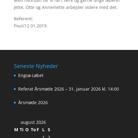
Men hvordan får vi fat i flere og gerne unge løbere?
Jette, Otte og Annemette arbejder videre med det.
Referent:
Poul/12.01.2019.
Seneste Nyheder
Engsø-Løbet
Referat Årsmøde 2026 – 31. januar 2026 kl. 14:00
Årsmøde 2026
august 2026
M
Ti
O
To
F
L
S
1
2