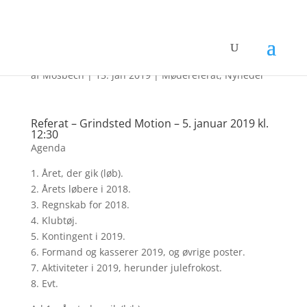
Mødereferat 2019
af
Mosbech
|
13. jan 2019
|
Mødereferat
,
Nyheder
Referat – Grindsted Motion – 5. januar 2019 kl.
12:30
Agenda
1. Året, der gik (løb).
2. Årets løbere i 2018.
3. Regnskab for 2018.
4. Klubtøj.
5. Kontingent i 2019.
6. Formand og kasserer 2019,
og øvrige poster.
7. Aktiviteter i 2019, herunder julefrokost.
8. Evt.