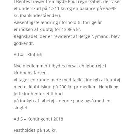
I Bentes fravær fremlagde Poul regnskabet, der viser
et underskud på 1.311 kr. og en balance på 65.995
kr. (bankindeståender).
Væsentligste ændring i forhold til forrige år
er indkøb af klubtøj for 13.865 kr.
Regnskabet, der er revideret af Børge Nymand, blev
godkendt.
Ad 4 – Klubtøj
Nye medlemmer tilbydes forsat en løbetrøje i
klubbens farver.
Vi tager en runde mere med fælles indkøb af klubtøj
med et klubtilskud på 200 kr. pr medlem. Henrik og
Jette indhenter et tilbud
på indkøb af løbetøj – denne gang også med en
singlet.
Ad 5 – Kontingent i 2018
Fastholdes på 150 kr.