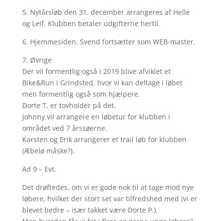
5. Nytårsløb den 31. december arrangeres af Helle
og Leif. Klubben betaler udgifterne hertil.
6. Hjemmesiden. Svend fortsætter som WEB-master.
7. Øvrige
Der vil formentlig også i 2019 blive afviklet et
Bike&Run i Grindsted, hvor vi kan deltage i løbet
men formentlig også som hjælpere.
Dorte T. er tovholder på det.
Johnny vil arrangere en løbetur for klubben i
området ved 7 årssøerne.
Karsten og Erik arrangerer et trail løb for klubben
(Æbelø måske?).
Ad 9 – Evt.
Det drøftedes, om vi er gode nok til at tage mod nye
løbere, hvilket der stort set var tilfredshed med (vi er
blevet bedre – især takket være Dorte P.).