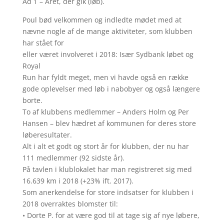
Ad 1 – Året, der gik (løb).
Poul bød velkommen og indledte mødet med at
nævne nogle af de mange aktiviteter, som klubben
har stået for
eller været involveret i 2018: Især Sydbank løbet og
Royal
Run har fyldt meget, men vi havde også en række
gode oplevelser med løb i nabobyer og også længere
borte.
To af klubbens medlemmer – Anders Holm og Per
Hansen – blev hædret af kommunen for deres store
løberesultater.
Alt i alt et godt og stort år for klubben, der nu har
111 medlemmer (92 sidste år).
På tavlen i klublokalet har man registreret sig med
16.639 km i 2018 (+23% ift. 2017).
Som anerkendelse for store indsatser for klubben i
2018 overraktes blomster til:
• Dorte P. for at være god til at tage sig af nye løbere,