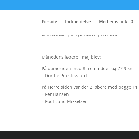
Månedens løbere maj
Forside
Indmeldelse
Medlems link
af
Mosbech
|
04. jun 2017
|
Nyheder
Månedens løbere i maj blev:
På damesiden med 8 fremmøder og 77,9 km
– Dorthe Præstegaard
På Herre siden var der 2 løbere med begge 1
– Per Hansen
– Poul Lund Mikkelsen