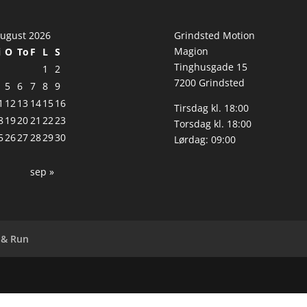
ugust 2026
Grindsted Motion
Magion
i
O
To
F
L
S
Tinghusgade 15
1
2
7200 Grindsted
5
6
7
8
9
1
12
13
14
15
16
Tirsdag kl. 18:00
8
19
20
21
22
23
Torsdag kl. 18:00
5
26
27
28
29
30
Lørdag: 09:00
sep »
 & Run