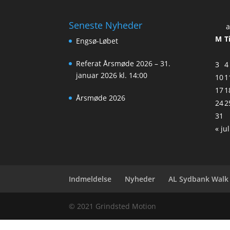
Seneste Nyheder
a
M
T
Engsø-Løbet
Referat Årsmøde 2026 – 31.
3
4
januar 2026 kl. 14:00
10
1
17
1
Årsmøde 2026
24
2
31
« jul
Indmeldelse
Nyheder
AL Sydbank Walk
© 2021 Grindsted Motion