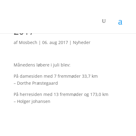
Månedens løbere juli
2017
af
Mosbech
|
06. aug 2017
|
Nyheder
Månedens løbere i juli blev:
På damesiden med 7 fremmøder 33,7 km
– Dorthe Præstegaard
På herresiden med 13 fremmøder og 173,0 km
– Holger johansen