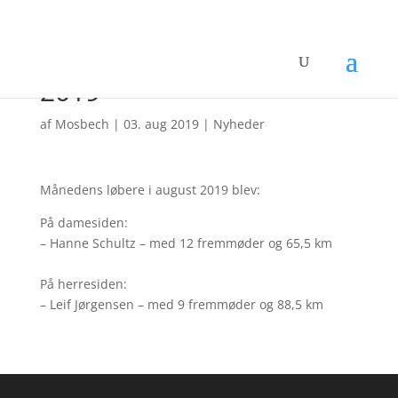
Månedens løbere august
2019
af
Mosbech
|
03. aug 2019
|
Nyheder
Månedens løbere i august 2019 blev:
På damesiden:
– Hanne Schultz – med 12 fremmøder og 65,5 km
På herresiden:
– Leif Jørgensen – med 9 fremmøder og 88,5 km