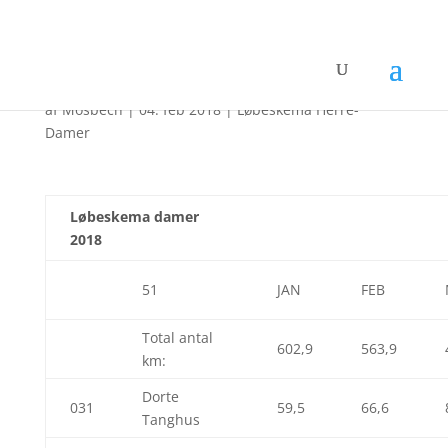
Løbeskema Damer 2018
af
Mosbech
|
04. feb 2018
|
Løbeskema Herre-
Damer
Løbeskema damer
2018
51
JAN
FEB
Total antal
602,9
563,9
km:
Dorte
031
59,5
66,6
Tanghus