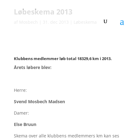
Løbeskema 2013
af
Mosbech
|
31. dec 2013
|
Løbeskema
Klubbens medlemmer løb total 18329,6 km i 2013.
Årets løbere blev:
Herre:
Svend Mosbech Madsen
Damer:
Else Bruun
Skema over alle klubbens medlemmers km kan ses