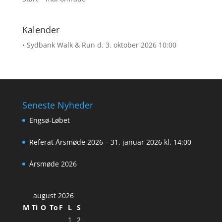
Kalender
• Sydbank Walk & Run
d. 3. oktober 2026 10:00
Seneste Nyheder
Engsø-Løbet
Referat Årsmøde 2026 – 31. januar 2026 kl. 14:00
Årsmøde 2026
august 2026
M
Ti
O
To
F
L
S
1
2