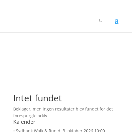
Events at
Hovborgløbet
Intet fundet
Beklager, men ingen resultater blev fundet for det
forespurgte arkiv.
Kalender
• Sydbank Walk & Run
d. 3. oktober 2026 10:00