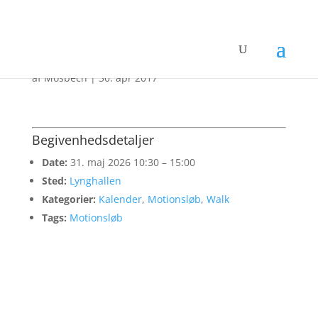
• Engsø løbet
af
Mosbech
|
30. apr 2017
Begivenhedsdetaljer
Date:
31. maj 2026 10:30
–
15:00
Sted:
Lynghallen
Kategorier:
Kalender
,
Motionsløb
,
Walk
Tags:
Motionsløb