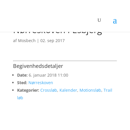
• DGI Crossløb –
Nørreskoven i Esbjerg
af
Mosbech
|
02. sep 2017
Begivenhedsdetaljer
Date:
6. januar 2018 11:00
Sted:
Nørreskoven
Kategorier:
Crossløb
,
Kalender
,
Motionsløb
,
Trail
løb