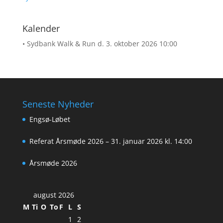
Kalender
• Sydbank Walk & Run
d. 3. oktober 2026 10:00
Seneste Nyheder
Engsø-Løbet
Referat Årsmøde 2026 – 31. januar 2026 kl. 14:00
Årsmøde 2026
august 2026
M
Ti
O
To
F
L
S
1
2