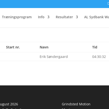
gge Marathon 2015
Træningsprogram
Info
Resultater
AL Sydbank Wa
Start nr.
Navn
Tid
Erik Søndergaard
04:30:32
ugust 2026
Grindsted Motion