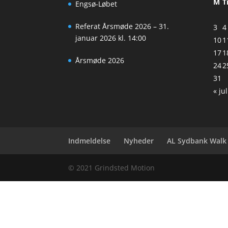
M
T
Engsø-Løbet
Referat Årsmøde 2026 – 31.
3
4
januar 2026 kl. 14:00
10
1
17
1
Årsmøde 2026
24
2
31
« jul
Indmeldelse
Nyheder
AL Sydbank Walk
© 2021 Grindsted Motion