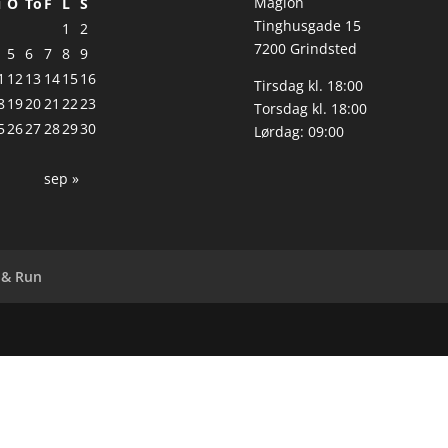
Magion
i
O
To
F
L
S
Tinghusgade 15
1
2
7200 Grindsted
5
6
7
8
9
1
12
13
14
15
16
Tirsdag kl. 18:00
8
19
20
21
22
23
Torsdag kl. 18:00
5
26
27
28
29
30
Lørdag: 09:00
sep »
 & Run