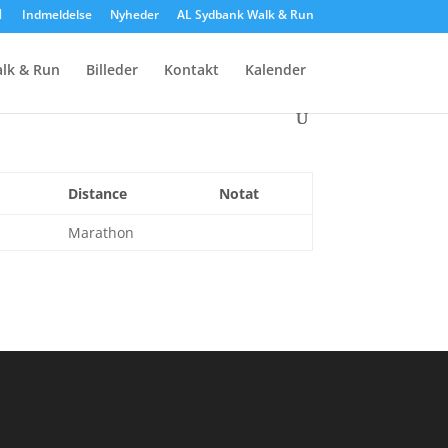
Indmeldelse
Nyheder
AL Sydbank Walk & Run
lk & Run
Billeder
Kontakt
Kalender
Distance
Notat
Marathon