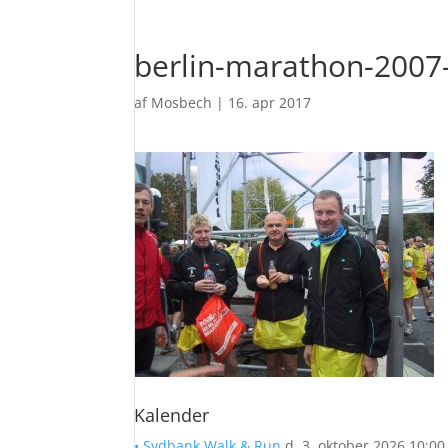
berlin-marathon-2007
af
Mosbech
|
16. apr 2017
Kalender
• Sydbank Walk & Run
d. 3. oktober 2026 10:00