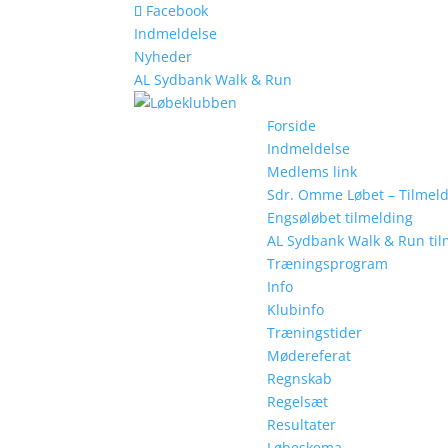
Facebook
Indmeldelse
Nyheder
AL Sydbank Walk & Run
Forside
Indmeldelse
Medlems link
Sdr. Omme Løbet – Tilmel
Engsøløbet tilmelding
AL Sydbank Walk & Run til
Træningsprogram
Info
Klubinfo
Træningstider
Mødereferat
Regnskab
Regelsæt
Resultater
Løbeskema