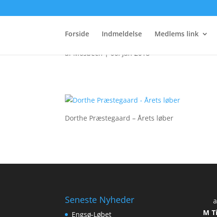
Dorthe Præstegaard – 
Forside
Indmeldelse
Medlems link
af
Mosbech
|
06. jan 2018
Dorthe Præstegaard – Årets løber
Seneste Nyheder
a
M
T
Engsø-Løbet