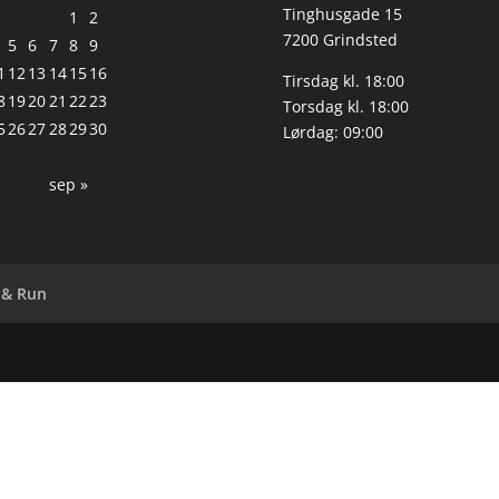
Tinghusgade 15
1
2
7200 Grindsted
5
6
7
8
9
1
12
13
14
15
16
Tirsdag kl. 18:00
8
19
20
21
22
23
Torsdag kl. 18:00
5
26
27
28
29
30
Lørdag: 09:00
sep »
 & Run