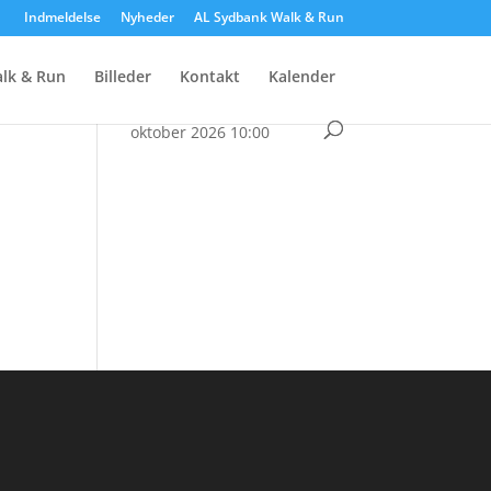
Indmeldelse
Nyheder
AL Sydbank Walk & Run
Kalender
lk & Run
Billeder
Kontakt
Kalender
• Sydbank Walk & Run
d. 3.
oktober 2026 10:00