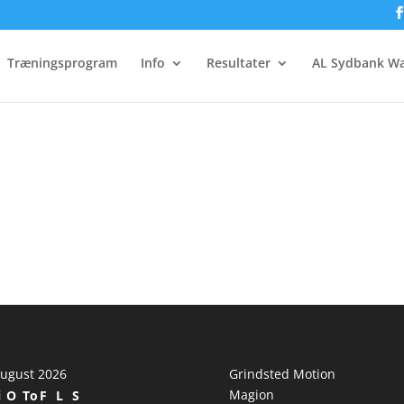
Årets løber
Træningsprogram
Info
Resultater
AL Sydbank Wa
ugust 2026
Grindsted Motion
Magion
i
O
To
F
L
S