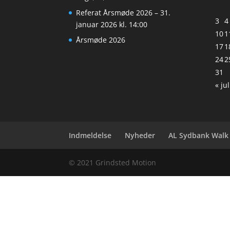
Referat Årsmøde 2026 – 31.
3
4
januar 2026 kl. 14:00
10
1
Årsmøde 2026
17
1
24
2
31
« jul
Indmeldelse
Nyheder
AL Sydbank Walk
© 2021 Grindsted Motion