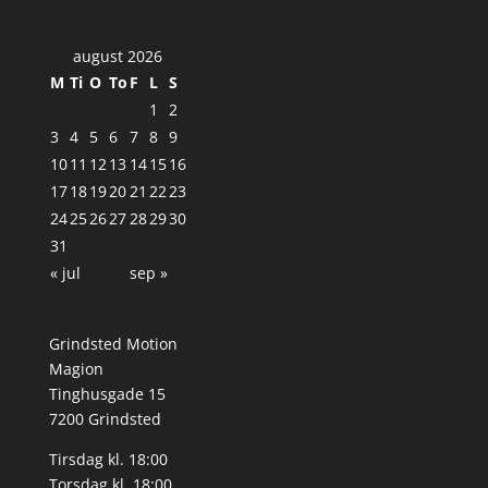
august 2026
M
Ti
O
To
F
L
S
1
2
3
4
5
6
7
8
9
10
11
12
13
14
15
16
17
18
19
20
21
22
23
24
25
26
27
28
29
30
31
« jul
sep »
Grindsted Motion
Magion
Tinghusgade 15
7200 Grindsted
Tirsdag kl. 18:00
Torsdag kl. 18:00