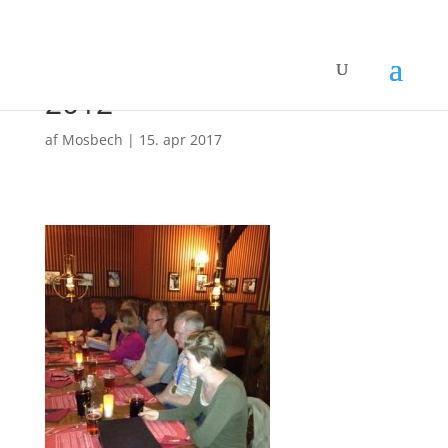
04-kobenhavn-marathon-
2012
af
Mosbech
|
15. apr 2017