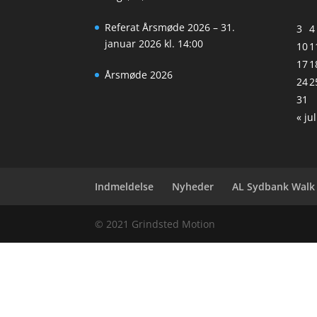
Referat Årsmøde 2026 – 31.
3
4
januar 2026 kl. 14:00
10
1
17
1
Årsmøde 2026
24
2
31
« jul
Indmeldelse
Nyheder
AL Sydbank Walk
© 2021 Grindsted Motion