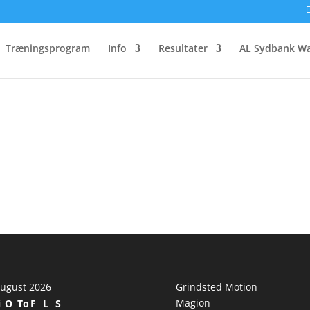
12
Træningsprogram
Info
Resultater
AL Sydbank Wa
ugust 2026
Grindsted Motion
Magion
i
O
To
F
L
S