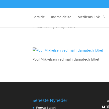
damatech-lobet-2007-
Forside
Indmeldelse
Medlems link
af
Mosbech
|
15. apr 2017
Poul Mikkelsen ved mål i damatech løbet
Seneste Nyheder
a
M
T
Engsø-Løbet