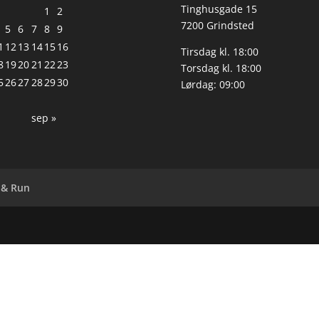
Tinghusgade 15
1
2
7200 Grindsted
5
6
7
8
9
1
12
13
14
15
16
Tirsdag kl. 18:00
8
19
20
21
22
23
Torsdag kl. 18:00
5
26
27
28
29
30
Lørdag: 09:00
sep »
 & Run