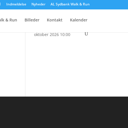
Indmeldelse
Nyheder
AL Sydbank Walk & Run
Kalender
lk & Run
Billeder
Kontakt
Kalender
• Sydbank Walk & Run
d. 3.
oktober 2026 10:00